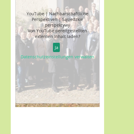
YouTube | Nachbarschaftliche
Perspektiven | Sąsiedzkie
perspektywy
Von
YouTube
bereitgestellten
externen Inhalt laden?
Ja
Datenschutzeinstellungen verwalten