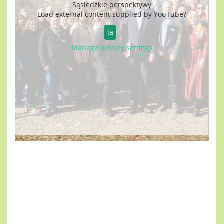
Sąsiedzkie perspektywy
Load external content supplied by
YouTube
?
Ja
Manage privacy settings