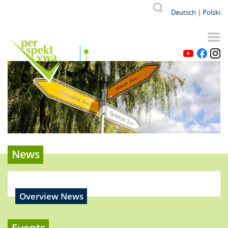
Skip
Od p
V
Suche
Deutsch
Polski
to
main
content
YouTube
Facebook
Instagr
News
Overview News