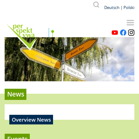
Skip
Od p
V
Suche
Deutsch
Polski
to
main
content
YouTube
Facebook
Instagr
News
Overview News