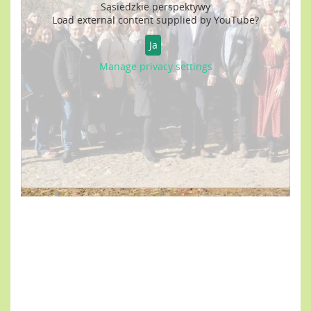
Sąsiedzkie perspektywy
Load external content supplied by
YouTube
?
Ja
Manage privacy settings