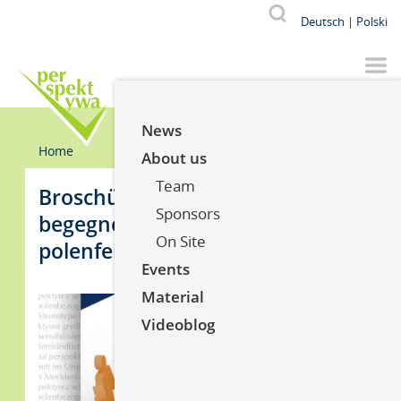
Skip
Od p
V
Suche
Deutsch
Polski
to
main
content
YouTube
Facebook
Instagr
News
Breadcrumb
Home
About us
Team
Broschüre: Vorurteilen
Sponsors
begegnen. Methodenblätter zu
On Site
polenfeindlichen Ressentiments
Events
Material
Videoblog