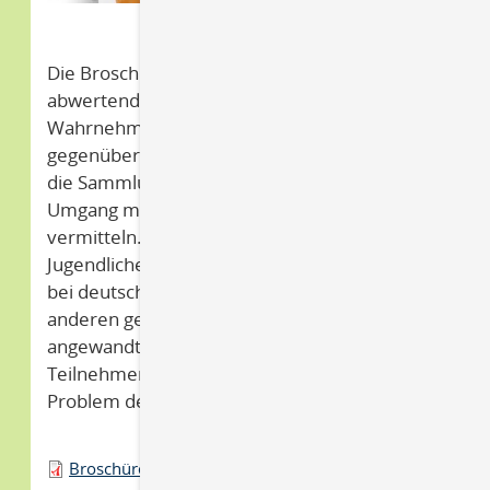
Die Broschüre zielt einerseits darauf ab, für
abwertendene Stereotype und
Wahrnehmungen zu sensibilisieren, die
gegenüber Polen bestehen. Andererseits soll
die Sammlung Handlungssicherheit im
Umgang mit polenfeindlichen Einstellungen
vermitteln. Sie kann im Unterricht mit
Jugendlichen, in Seminaren mit Erwachsenen,
bei deutsch-polnischen Begegnungen und
anderen geeigneten Veranstaltungen
angewandt werden. Jede Methode bietet den
Teilnehmenden einen anderen Zugang zum
Problem der Polenfeindlichkeit.
Broschüre Vorurteilen begegnen