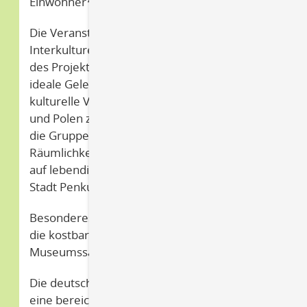
Einwohner*innen ein.
Die Veranstaltung fand im Rahmen der
Interkulturellen Woche und mit Unterstützung
des Projektes
perspektywa
statt, was eine
ideale Gelegenheit bot, um die vielfältige
kulturelle Verbindung zwischen Deutschland
und Polen zu zelebrieren. Hans Labes führte
die Gruppe durch die geschichtsträchtigen
Räumlichkeiten des Schlosses und vermittelte
auf lebendige Weise die Ereignisse, die die
Stadt Penkun geprägt haben.
Besonderes Augenmerk legte Hans Labes auf
die kostbaren Schätze, die in der
Museumssammlung aufbewahrt werden.
Die deutsch-polnische Führung erwies sich als
eine bereichernde Erfahrung für alle