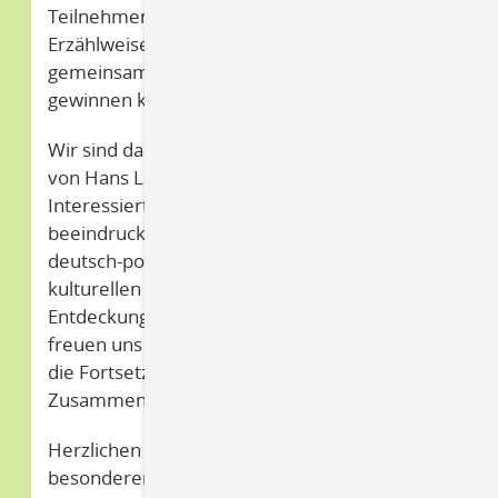
Teilnehmenden, die durch die lebendige
Erzählweise eine neue Perspektive auf die
gemeinsame Geschichte beider Länder
gewinnen konnten.
Wir sind dankbar für die engagierte Leitung
von Hans Labes und für die Teilnahme aller
Interessierten. Diese Veranstaltung war ein
beeindruckendes Beispiel dafür, wie die
deutsch-polnische Freundschaft durch
kulturellen Austausch und gemeinsame
Entdeckungen gestärkt werden kann. Wir
freuen uns auf zukünftige Erkundungen und
die Fortsetzung unserer interkulturellen
Zusammenarbeit.
Herzlichen Dank an alle, die an dieser
besonderen Führung teilgenommen haben!