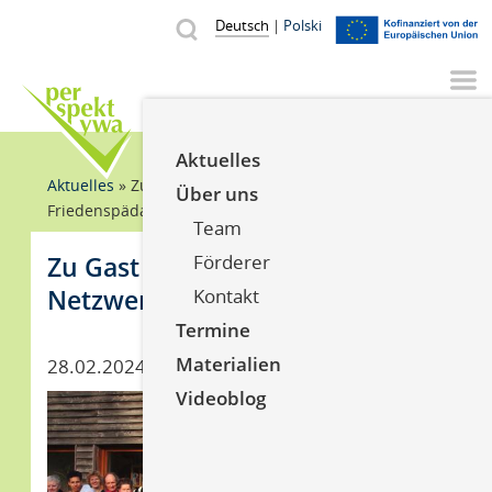
Direkt
Od p
V
Deutsch
Polski
Suche
zum
Suche
Inhalt
YouTube
Facebook
Instagr
Aktuelles
Pfadnavigation
Aktuelles
Zu Gast beim Norddeutschen Netzwerk
Über uns
Friedenspädagogik
Team
Zu Gast beim Norddeutschen
Förderer
Netzwerk Friedenspädagogik
Kontakt
Termine
Materialien
Datum
28.02.2024
Videoblog