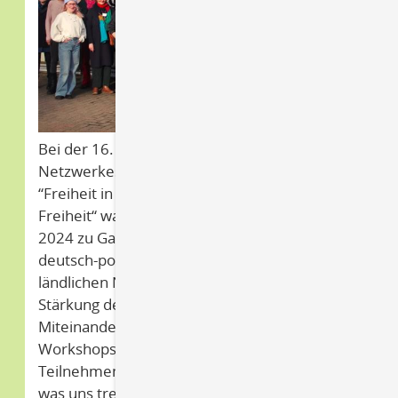
Bei der 16. Tagung des Norddeutschen
Netzwerkes Friedenspädagogik zum Thema
“Freiheit in Verantwortung – Verantwortung in
Freiheit“ war perspektywa am 23. Februar
2024 zu Gast in Salem, um Ansätze aus der
deutsch-polnischen Projektarbeit im
ländlichen Nordosten Deutschlands zur
Stärkung des nachbarschaftlichen
Miteinanders zu teilen. Im Rahmen eines
Workshops erarbeiteten wir mit den
Teilnehmenden, wie wir verbinden können,
was uns trennt.