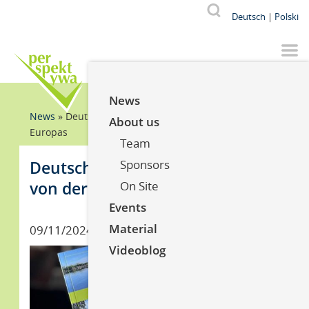
Skip
Od p
V
Suche
Deutsch
Polski
to
main
content
YouTube
Facebook
Instagr
News
Breadcrumb
News
Deutsch-Polnische Geschichten von der Mitte
About us
Europas
Team
Deutsch-Polnische Geschichten
Sponsors
von der Mitte Europas
On Site
Events
Material
Datum
09/11/2024
Videoblog