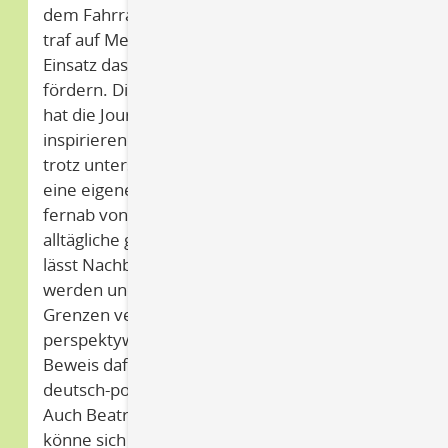
dem Fahrrad entlang der Oder und Neiße und
traf auf Menschen, die mit viel Herz und
Einsatz das Zusammenwachsen beider Länder
fördern. Dieses oft unsichtbare Engagement
hat die Journalistin tief beeindruckt. In den
inspirierenden Geschichten wird deutlich, wie
trotz unterschiedlicher Sprachen und Kulturen
eine eigene Grenzidentität entstehen kann
fernab von nationalen Zuschreibungen. Das
alltägliche grenzüberschreitende Miteinander
lässt Nachbarn mehr und mehr zu Freunden
werden und die physische sowie mentale
Grenzen verblassen. Für das RAA Projekt
perspektywa ist dieses Buch ein lebendiger
Beweis dafür, dass es sich lohnt in das
deutsch-polnische Miteinander zu investieren.
Auch Beatrix Flatt ist der Meinung, die Region
könne sich ganz selbstbewusst als Mitte