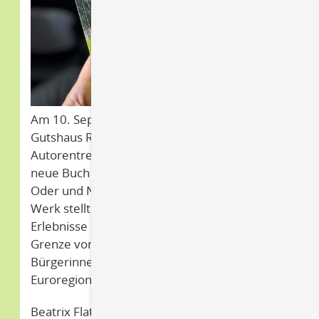
Am 10. September fand im wunderschönen
Gutshaus Ramin ein besonderes
Autorentreffen statt. Im Mittelpunkt stand das
neue Buch „Grenzraum – Begegnungen an
Oder und Neiße” von Beatrix Flatt. In diesem
Werk stellt die Journalistin nicht nur ihre
Erlebnisse entlang der deutsch-polnischen
Grenze vor, sondern auch engagierte
Bürgerinnen und Bürger u.a. aus unserer
Euroregion Pomerania.
Beatrix Flatt reiste einen Sommer lang mit