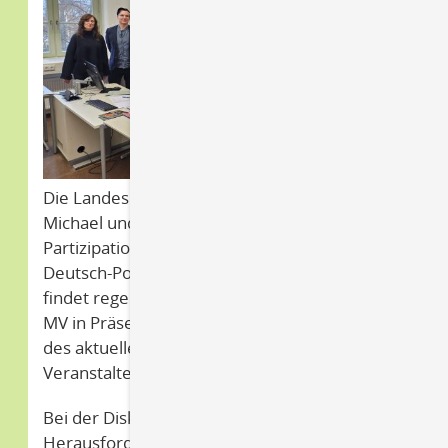
Die Landesintegrationsbeauftragte MV Jana
Michael und das Bundesnetzwerk für
Partizipation und Soziales luden erneut zum
Deutsch-Polnischer Dialog ein. Das Format
findet regelmäßig an wechselnden Orten in
MV in Präsenz sowie Online statt. Anlässlich
des aktuellen PolenmARkT-Festivals luden die
Veranstalter diesmal nach Greifswald ein.
Bei der Diskussionsrunde stehen Anliegen und
Herausforderungen der Polonia in MV im