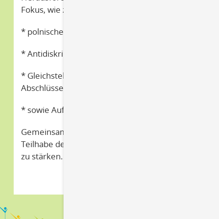
Fokus, wie z.B.
* polnischer Spracherwerb,
* Antidiskriminierung,
* Gleichstellung und Anerkennung von
Abschlüssen
* sowie Aufbau von Strukturen.
Gemeinsames Ziel ist es die Integration und
Teilhabe der polnischen Gemeinschaft in MV
zu stärken.