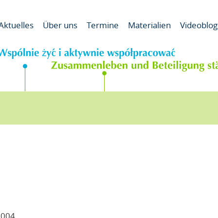
Od pog
Aktuelles
Über uns
Termine
Materialien
Videoblog
tion
6004