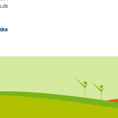
v.de
wska
n