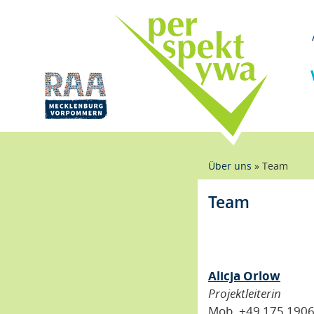
Direkt
zum
Inhalt
Pfadnaviga
Über uns
Team
Team
Alicja Orlow
Projektleiterin
Mob. +49 175 190