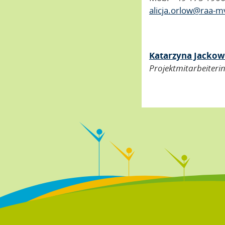
alicja.orlow@raa-m
Katarzyna Jacko
Projektmitarbeiteri