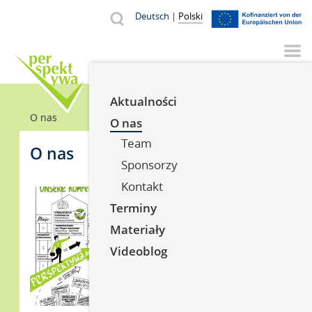
Przejdź
Od p
V
Deutsch
Polski
Szukaj
do
Suche
treści
YouTube
Facebook
Instagr
Aktualności
Ścieżka
O nas
O nas
nawigacyjna
Team
O nas
Sponsorzy
Kontakt
Terminy
Materiały
Videoblog