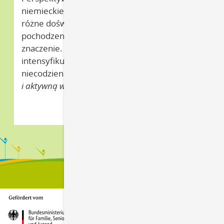
niemieckiego regionu są ukształtowane przez
różne doświadczenia i zapotrzebowania –
pochodzenie przestał
o
już dawno mieć
znaczenie. Projekt modelowy
perspektywa
intensyfikuje wachlarz ofert – często dość
niecodziennych, które umacniają
wspólne życie
i aktywną współpracę.