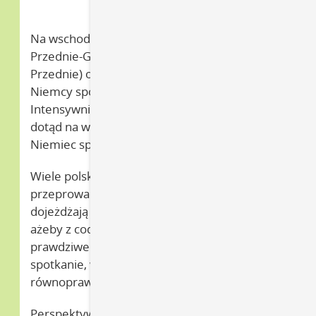
Na wschodnim krańcu powiatu Pomorze
Przednie-Greifswald (Meklemburgia-Pomorze
Przednie) oraz Uckermark (Brandenburgia)
Niemcy spotykają się z Polską – i odwrotnie.
Intensywnie rozwija sie tutaj niespotykana
dotąd na wiejskich obszarach Wschodnich
Niemiec społeczność migracyjna.
Wiele polskich obywatelek i obywateli
przeprowadziło sie tutaj na stałe, inni
dojeżdżają stąd codziennie do pracy. Jednak,
ażeby z codziennego sąsiedztwa narodziło się
prawdziwe współżycie, potrzebne są:
spotkanie, wymiana i możliwość
równoprawnej współpracy.
Perspektywy rozwoju tego polsko-