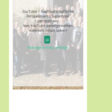
YouTube | Nachbarschaftliche
Perspektiven | Sąsiedzkie
perspektywy
Von
YouTube
bereitgestellten
externen Inhalt laden?
Ja
Manage privacy settings