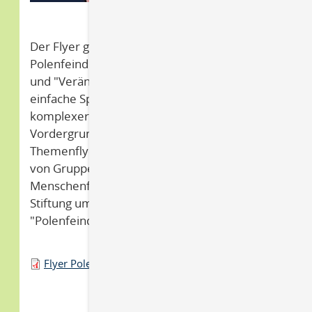
Der Flyer geht der Frage nach wie man
Polenfeindlichkeit "Erkennen", "Benennen"
und "Verändern" kann. Dabei steht eine
einfache Sprache die auf Verwendung
komplexer Zusammenhänge verzichtet im
Vordergrund. Der Flyer ergänzt die
Themenflyer zu zehn Erscheinungsformen
von Gruppenbezogener
Menschenfeindlichkeit der Amadeu Antonio
Stiftung um das Thema der
"Polenfeindlichkeit".
Flyer Polenfeindlichkeit